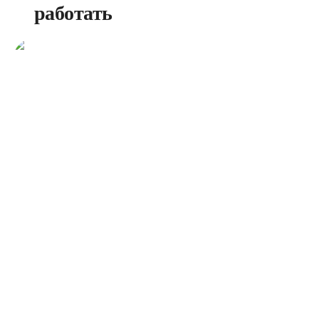
работать
Как устроиться в Goodline?
Узнайте в нашем гайде для