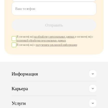
Ваш телефон
Отправить
Я согласен(-на)
на обработку персональных данных
и согласен(-на) с
политикой обработки персональных данных
Я согласен(-на) с
получением рекламной информации
Информация
О компании
Карьера
Контакты
Работа в Goodline
Коворкинг
Услуги
Документы и реквизиты