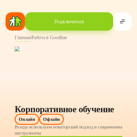
Подключиться
Главная
/
Работа в Goodline
Корпоративное обучение
С
Онлайн
Офлайн
Всегда используем новаторский подход и современные 
Ую
инструменты
ко