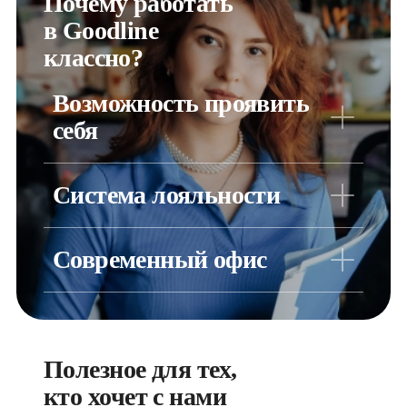
Почему работать 

в Goodline 
классно?
Возможность проявить
себя
Наши сотрудники могут погружаться в различные проекты,
раскрывая и развивая свои уникальные таланты
Система лояльности
Бесплатный интернет и бонусная система за стаж работы в
компании
Современный офис
Вдохновляющий интерьер и удобные рабочие места, зоны
отдыха, свой ресторан и чудесная летняя веранда
Полезное для тех, 
кто хочет с нами 