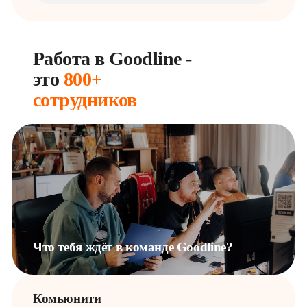
Работа в Goodline - 
это 
800+ 
сотрудников
Что тебя ждёт в команде Goodline?
Комьюнити